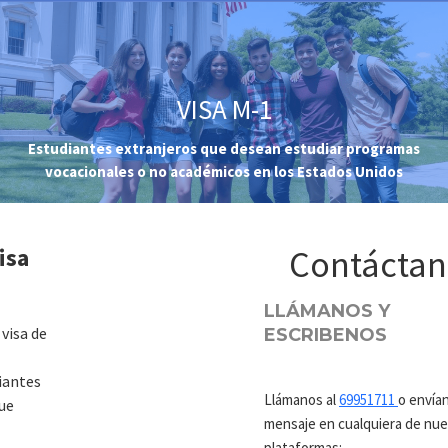
VISA M-1
Estudiantes extranjeros que desean estudiar programas
vocacionales o no académicos en los Estados Unidos
isa
Contáctan
LLÁMANOS Y
 visa de
ESCRIBENOS
iantes
Llámanos al
69951711
o envía
ue
mensaje en cualquiera de nue
plataformas: