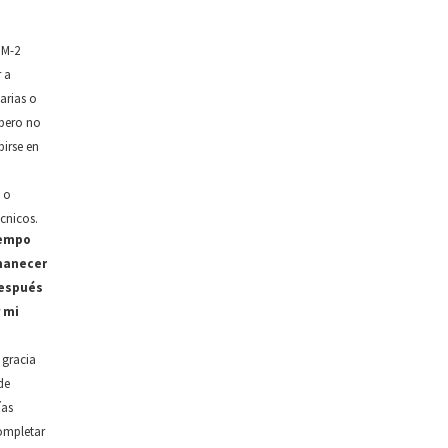
 M-2
r a
arias o
 pero no
birse en
 o
cnicos.
iempo
manecer
después
r mi
 gracia
de
ías
ompletar