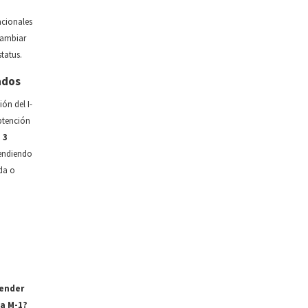
cionales
cambiar
status.
ados
ión del I-
btención
 3
endiendo
da o
ender
a M-1?