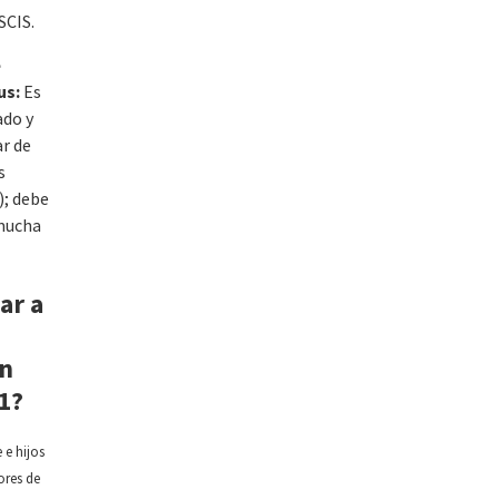
SCIS.
e
us:
Es
do y
r de
s
); debe
 mucha
ar a
n
1?
 e hijos
ores de