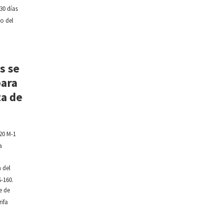
30 días
io del
s se
para
ta de
?
20 M-1
a
 del
-160.
e de
rifa