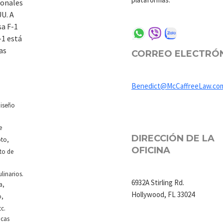
ionales
UU. A
sa F-1
-1 está
as
CORREO ELECTRÓ
Benedict@McCaffreeLaw.co
diseño
e
DIRECCIÓN DE LA
oto,
OFICINA
to de
linarios.
6932A Stirling Rd.
a,
Hollywood, FL 33024
o,
tc.
icas