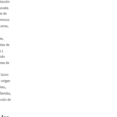
ptación
escuela.
s de
ómicos
arias,
es,
pleo de
c.)
lido
ses de
 lazos
e origen
pleo,
familia,
nción de