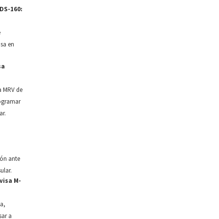
DS-160:
e
isa en
sa
fa MRV de
ogramar
ar.
ón ante
ular.
visa M-
a,
sar a