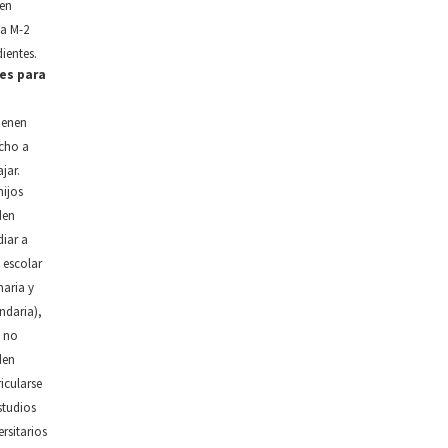
en
sa M-2
ientes.
es para
ienen
cho a
jar.
hijos
den
diar a
l escolar
maria y
ndaria),
 no
den
icularse
studios
ersitarios