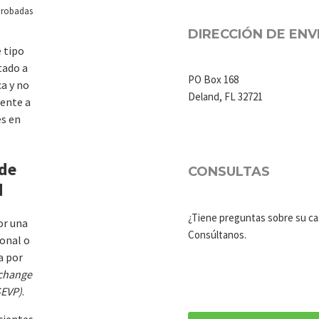
aprobadas
DIRECCIÓN DE ENV
 tipo
tado a
PO Box 168
a y no
Deland, FL 32721
ente a
es en
 de
CONSULTAS
d
¿Tiene preguntas sobre su c
or una
Consúltanos.
ional o
a por
change
SEVP)
.