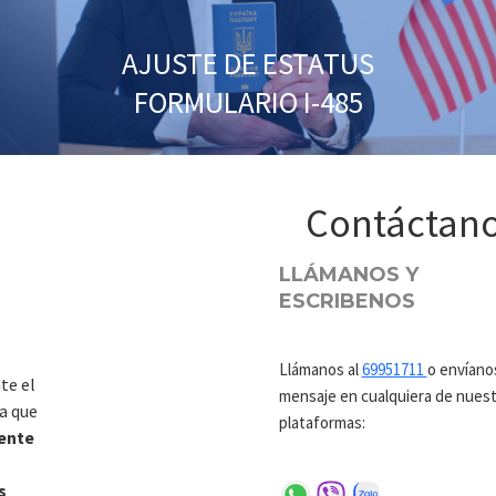
AJUSTE DE ESTATUS
FORMULARIO I-485
Contáctan
LLÁMANOS Y
ESCRIBENOS
Llámanos al
69951711
o envíano
te el
mensaje en cualquiera de nuest
a que
plataformas:
ente
s