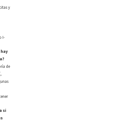
citas y
 I-
 hay
ta?
ría de
,
gunas
tener
 si
us