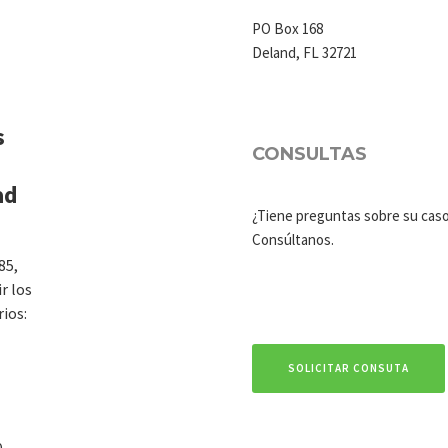
PO Box 168
Deland, FL 32721
s
CONSULTAS
ad
¿Tiene preguntas sobre su cas
Consúltanos.
85,
r los
rios:
SOLICITAR CONSUTA
0