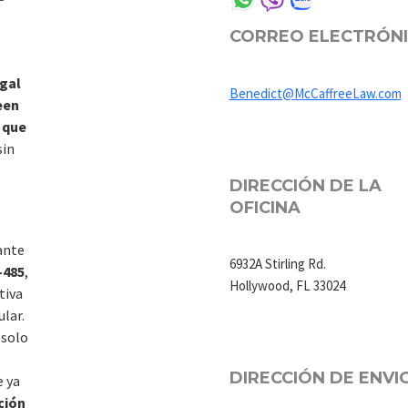
CORREO ELECTRÓN
gal
Benedict@McCaffreeLaw.com
een
 que
sin
DIRECCIÓN DE LA
OFICINA
ante
6932A Stirling Rd.
-485
,
Hollywood, FL 33024
tiva
lar.
 solo
DIRECCIÓN DE ENVI
 ya
ción