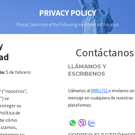
PRIVACY POLICY
Please, take note of the following important information
y
Contáctanos
dad
LLÁMANOS Y
ia:
5 de febrero
ESCRIBENOS
Llámanos al
69951711
o envíanos un
W
(“nosotros”,
mensaje en cualquiera de nuestras
”) se
plataformas:
roteger su
Política de
ibe cómo
lizamos,
otegemos su