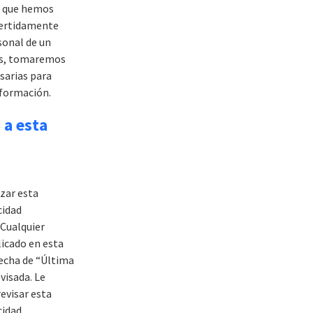
e que hemos
vertidamente
sonal de un
os, tomaremos
sarias para
nformación.
 a esta
zar esta
cidad
Cualquier
icado en esta
echa de “Última
visada. Le
visar esta
cidad