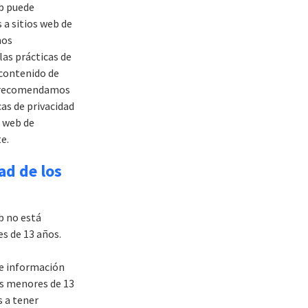
b puede
 a sitios web de
mos
las prácticas de
 contenido de
Le recomendamos
cas de privacidad
o web de
te.
ad de los
b no está
es de 13 años.
e información
os menores de 13
s a tener