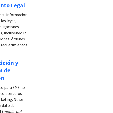
nto Legal
r su información
las leyes,
bligaciones
s, incluyendo la
ciones, órdenes
os requerimientos
ición y
n de
ón
to para SMS no
 con terceros
rketing. No se
 dato de
 (
mobile opt-