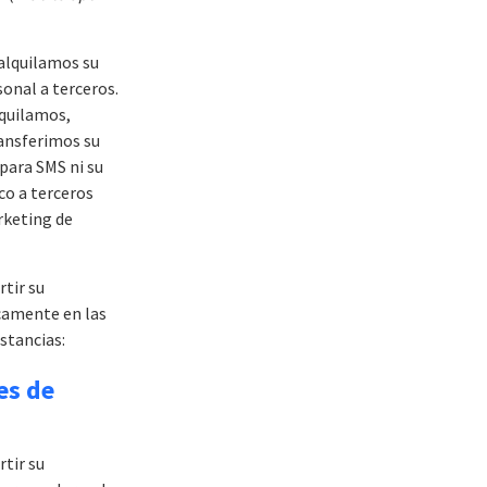
alquilamos su
onal a terceros.
quilamos,
ansferimos su
para SMS ni su
o a terceros
rketing de
tir su
camente en las
stancias:
es de
tir su