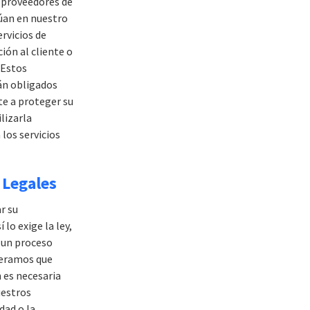
 proveedores de
túan en nuestro
rvicios de
ión al cliente o
 Estos
án obligados
e a proteger su
lizarla
los servicios
 Legales
r su
 lo exige la ley,
 un proceso
ideramos que
n es necesaria
uestros
dad o la