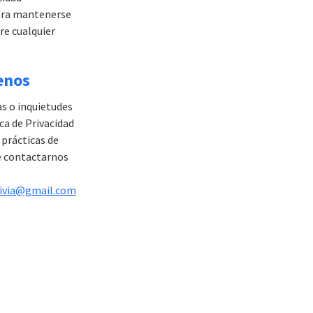
ara mantenerse
e cualquier
enos
as o inquietudes
ca de Privacidad
 prácticas de
e contactarnos
livia@gmail.com