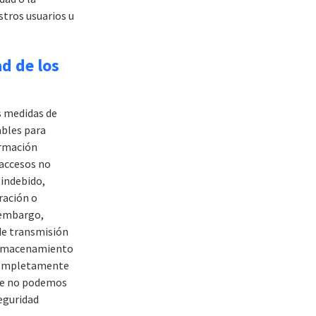
stros usuarios u
ad de los
medidas de
ables para
ormación
 accesos no
 indebido,
ración o
 embargo,
e transmisión
almacenamiento
completamente
que no podemos
eguridad