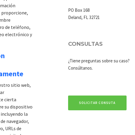
ormación
PO Box 168
 proporcione,
Deland, FL 32721
ombre
o de teléfono,
eo electrónico y
CONSULTAS
ón
¿Tiene preguntas sobre su caso?
a
Consúltanos.
camente
estro sitio web,
ar
e cierta
SOLICITAR CONSUTA
e su dispositivo
, incluyendo la
o de navegador,
o, URLs de