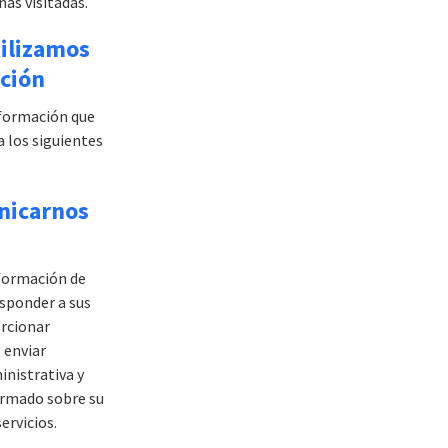
nas visitadas.
ilizamos
ción
nformación que
 los siguientes
nicarnos
formación de
sponder a sus
rcionar
, enviar
nistrativa y
rmado sobre su
ervicios.