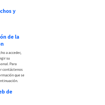
echos y
ón de la
ón
cho a acceder,
egir su
onal. Para
or contáctenos
formación que se
ntinuación.
eb de