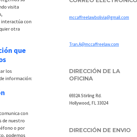
CORREO ELECTRÓNIC
do visita
b,
mccaffreelawbolivia@gmail.com
o interactúa con
quier otra
Tran.A@mccaffreelaw.com
ción que
os
ar los
DIRECCIÓN DE LA
 de información:
OFICINA
ón
6932A Stirling Rd.
Hollywood, FL 33024
 comunica con
s de nuestro
léfono o por
DIRECCIÓN DE ENVIO
ico, podemos